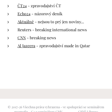
ČT24
- zpravodajství ČT
Echo24
- názorový deník
Aktuálně
- nejsou to prý jen noviny...
Reuters - breaking international news
CNN
- breaking news
Al Jazeera
- zpravodajství made in Qatar
© 2017-26 Všechna práva vyhrazena - ve spolupráci se seminářem
geografie - G4 a seminářem GMV GFXŠ Liberec