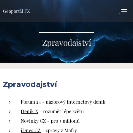
Geoportál FX
Zpravodajství
Zpravodajství
Forum 24
- názorový internetový deník
Deník N
- rozumět lépe světu
Novinky CZ
- pro 5 milionů
iDnes CZ
- zprávy z Mafry