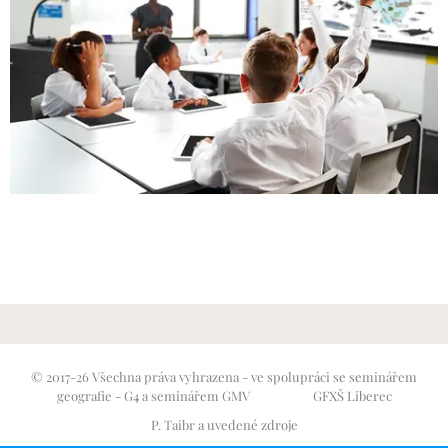
© 2017-26 Všechna práva vyhrazena - ve spolupráci se seminářem
geografie - G4 a seminářem GMV GFXŠ Liberec
P. Taibr a uvedené zdroje