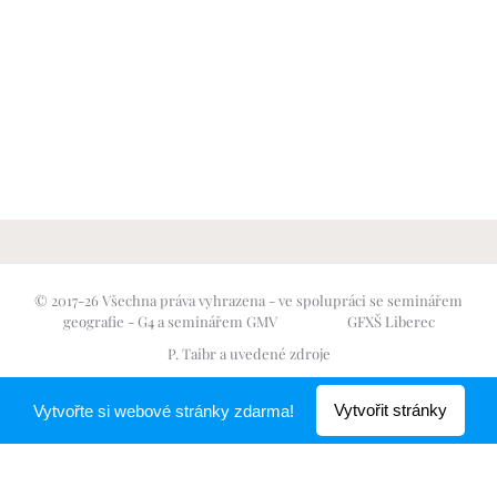
© 2017-26 Všechna práva vyhrazena - ve spolupráci se seminářem
geografie - G4 a seminářem GMV GFXŠ Liberec
P. Taibr a uvedené zdroje
Vytvořeno službou
Webnode
Vytvořit stránky
Vytvořte si webové stránky zdarma!