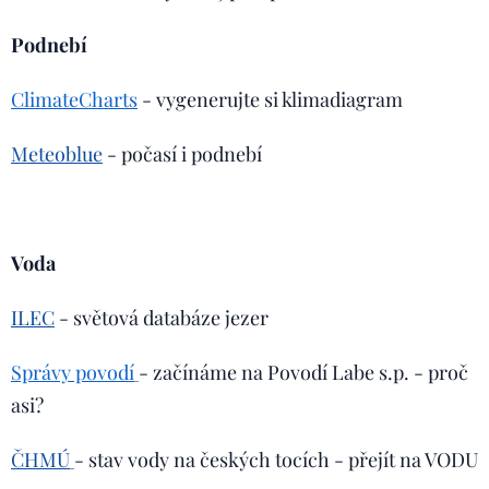
Podnebí
ClimateCharts
- vygenerujte si klimadiagram
Meteoblue
- počasí i podnebí
Voda
ILEC
- světová databáze jezer
Správy povodí
- začínáme na Povodí Labe s.p. - proč
asi?
ČHMÚ
- stav vody na českých tocích - přejít na VODU